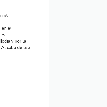
n el
 en el
es.
iodía y por la
 Al cabo de ese