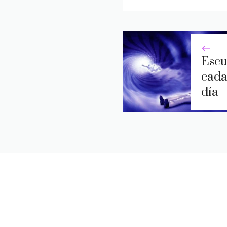
Escu
cada
día