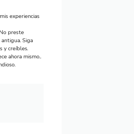
 mis experiencias
 No preste
antigua. Siga
 y creíbles.
ece ahora mismo..
ndioso.