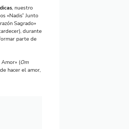
dicas
, nuestro
dos «Nadis” Junto
Corazón Sagrado»
tardecer), durante
formar parte de
l Amor» (
Om
 de hacer el amor,