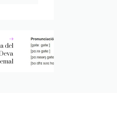
a del
 Deva
remal