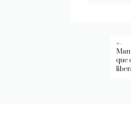
Mant
que 
liber