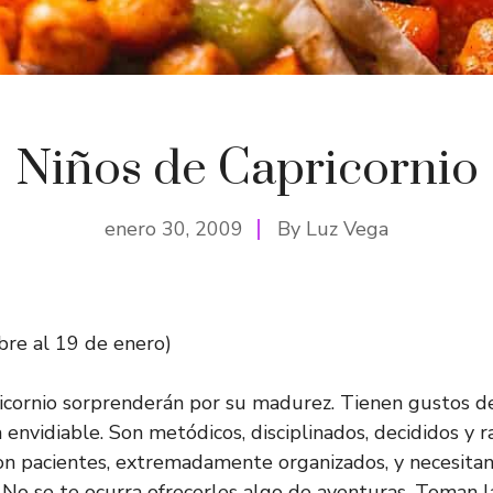
Niños de Capricornio
enero 30, 2009
By
Luz Vega
bre al 19 de enero)
icornio sorprenderán por su madurez. Tienen gustos de
envidiable. Son metódicos, disciplinados, decididos y r
on pacientes, extremadamente organizados, y necesitan
s. No se te ocurra ofrecerles algo de aventuras. Toman 