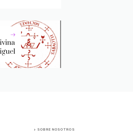
ivina
iguel
SOBRE NOSOTROS