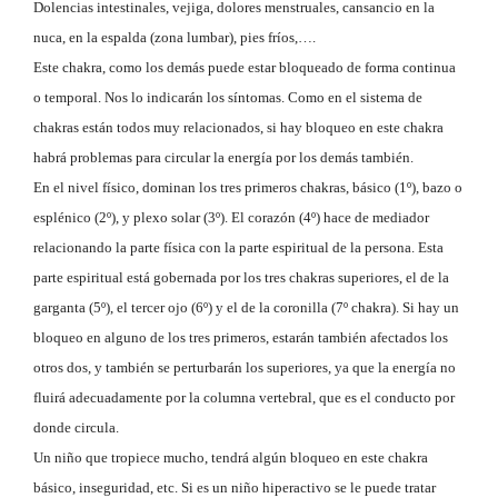
Dolencias intestinales, vejiga, dolores menstruales, cansancio en la
nuca, en la espalda (zona lumbar), pies fríos,….
Este chakra, como los demás puede estar bloqueado de forma continua
o temporal. Nos lo indicarán los síntomas. Como en el sistema de
chakras están todos muy relacionados, si hay bloqueo en este chakra
habrá problemas para circular la energía por los demás también.
En el nivel físico, dominan los tres primeros chakras, básico (1º), bazo o
esplénico (2º), y plexo solar (3º). El corazón (4º) hace de mediador
relacionando la parte física con la parte espiritual de la persona. Esta
parte espiritual está gobernada por los tres chakras superiores, el de la
garganta (5º), el tercer ojo (6º) y el de la coronilla (7º chakra). Si hay un
bloqueo en alguno de los tres primeros, estarán también afectados los
otros dos, y también se perturbarán los superiores, ya que la energía no
fluirá adecuadamente por la columna vertebral, que es el conducto por
donde circula.
Un niño que tropiece mucho, tendrá algún bloqueo en este chakra
básico, inseguridad, etc. Si es un niño hiperactivo se le puede tratar