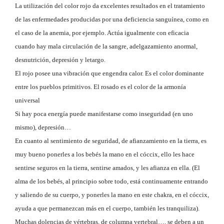
La utilización del color rojo da excelentes resultados en el tratamiento
de las enfermedades producidas por una deficiencia sanguínea, como en
el caso de la anemia, por ejemplo. Actúa igualmente con eficacia
cuando hay mala circulación de la sangre, adelgazamiento anormal,
desnutrición, depresión y letargo.
El rojo posee una vibración que engendra calor. Es el color dominante
entre los pueblos primitivos. El rosado es el color de la armonía
universal
Si hay poca energía puede manifestarse como inseguridad (en uno
mismo), depresión…
En cuanto al sentimiento de seguridad, de afianzamiento en la tierra, es
muy bueno ponerles a los bebés la mano en el cóccix, ello les hace
sentirse seguros en la tierra, sentirse amados, y les afianza en ella. (El
alma de los bebés, al principio sobre todo, está continuamente entrando
y saliendo de su cuerpo, y ponerles la mano en este chakra, en el cóccix,
ayuda a que permanezcan más en el cuerpo, también les tranquiliza).
Muchas dolencias de vértebras, de columna vertebral…. se deben a un