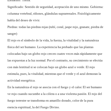
Elemento: Tierra.
Significado: Sentido de seguridad, aceptación de uno mismo. Gobierna:
columna vertebral, riñones, glándulas suprarrenales. Fisiológicamente
habla del deseo de vivir.
Piedras: todas las piedras rojas (rubí, coral, jaspe rojo, granate, piedra de
sangre)
El rojo es el símbolo de la vida, la fuerza, la vitalidad y la naturaleza
física del ser humano. La experiencia ha probado que las plantas
colocadas bajo un globo rojo crecen cuatro veces más rápidamente que
las expuestas a la luz normal. Por el contrario, su crecimiento se efectúa
con más lentitud si se colocan bajo un globo azul o verde. El rojo
estimula, pues, la vitalidad, mientras que el verde y el azul demoran la
actividad energética.
En la naturaleza el rojo se asocia con el fuego y el calor. El ser humano
ve rojo cuando sucumbe a la cólera o a una violenta pasión. El rojo del
fuego terrestre se transforma en amarillo dorado, color de la pura
esencia espiritual, la del Fuego Divino.