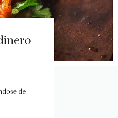
dinero
éndose de