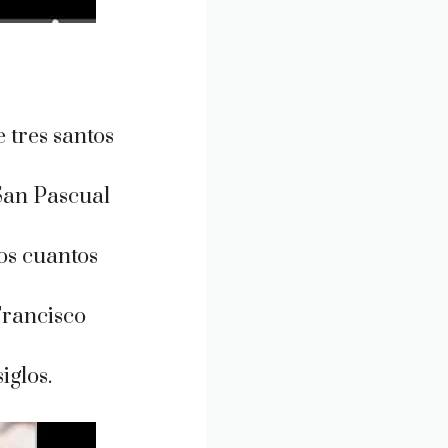
 tres santos
 San Pascual
nos cuantos
Francisco
iglos.