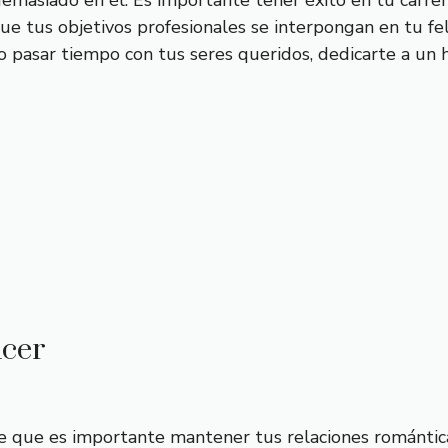
demasiado en él. Es importante tener éxito en tu carre
 que tus objetivos profesionales se interpongan en tu f
omo pasar tiempo con tus seres queridos, dedicarte a un 
ncer
 que es importante mantener tus relaciones romántica