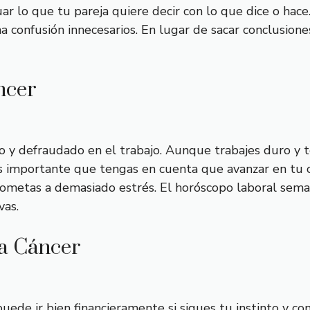
r lo que tu pareja quiere decir con lo que dice o hace
a confusión innecesarios. En lugar de sacar conclusione
ncer
o y defraudado en el trabajo. Aunque trabajes duro y 
Es importante que tengas en cuenta que avanzar en tu c
 sometas a demasiado estrés. El horóscopo laboral sem
vas.
a Cáncer
de ir bien financieramente si sigues tu instinto y confí